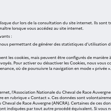
 disque dur lors de la consultation du site internet. Ils sont t
aître lorsque vous accédez au site internet.
vants :
ous permettant de générer des statistiques d’utilisation d
nt les cookies, mais peuvent être configurés de manière 
oyés. Pour activer ou désactiver les Cookies, nous vous con
venance, où de poursuivre la navigation en mode « privée ».
 internet, l'Association Nationale du Cheval de Race Auverg
re en rubrique « Contact ». Ces données sont volontairemen
u Cheval de Race Auvergne (ANCRA). Certaines de ces donn
sont indiquées par tout autre procédé équivalent. Si vous