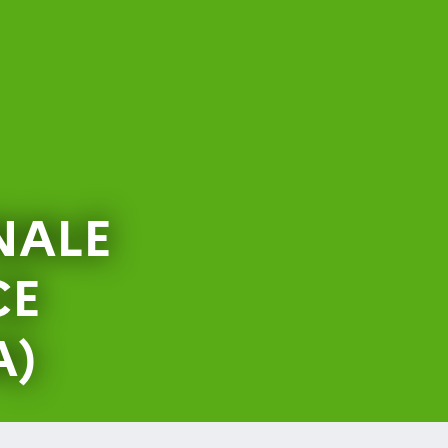
NALE
CE
A)