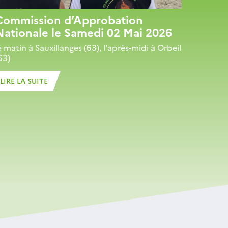
Commission d’Approbation
Nationale le Samedi 02 Mai 2026
e matin à Sauxillanges (63), l'après-midi à Orbeil
63)
LIRE LA SUITE