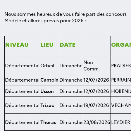
Nous sommes heureux de vous faire part des concours
Modèle et allures prévus pour 2026 :
NIVEAU
LIEU
DATE
ORGA
Non
Départemental
Orbeil
Dimanche
PRADIER
Comm.
Départemental
Cantoin
Dimanche
12/07/2026
PERRAIN
Départemental
Usson
Dimanche
12/07/2026
HOBENIC
Départemental
Trizac
Dimanche
19/07/2026
VECHAMB
Départemental
Thoras
Dimanche
23/08/2026
LEYDIER 